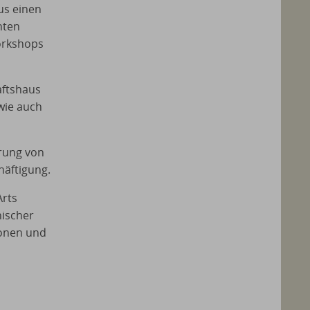
us einen
nten
orkshops
ftshaus
owie auch
erung von
häftigung.
Arts
nischer
ionen und