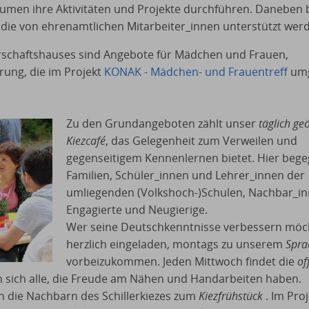
äumen ihre Aktivitäten und Projekte durchführen. Daneben b
, die von ehrenamtlichen Mitarbeiter_innen unterstützt wer
schaftshauses sind Angebote für Mädchen und Frauen,
rung, die im Projekt
KONAK - Mädchen- und Frauentreff
umg
Zu den Grundangeboten zählt unser
täglich ge
Kiezcafé
, das Gelegenheit zum Verweilen und
gegenseitigem Kennenlernen bietet. Hier bege
Familien, Schüler_innen und Lehrer_innen der
umliegenden (Volkshoch-)Schulen, Nachbar_in
Engagierte und Neugierige.
Wer seine Deutschkenntnisse verbessern möch
herzlich eingeladen, montags zu unserem
Spra
vorbeizukommen. Jeden Mittwoch findet die
of
fen sich alle, die Freude am Nähen und Handarbeiten haben.
h die Nachbarn des Schillerkiezes zum
Kiezfrühstück
. Im Pro