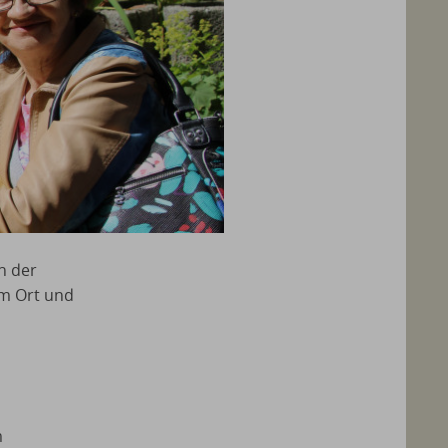
n der
em Ort und
m