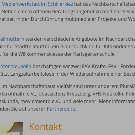
e Medienwerkstatt im Schillerkiez
hat das Nachbarschaftsha
 Neben einem offenen Beratungsangebot zu medienreleva
narbeit in der Durchführung multimedialer Projekte und W
teilmüttern
werden verschiedene Angebote im Nachbarscha
urs für Stadtteilmütter, ein Bilderbuchkino für Kitakinder s
t für die Willkommensklasse der Karlsgartenschule.
nter Neukölln
beschäftigen wir zwei FAV-Kräfte. FAV - Förd
tützt Langzeitarbeitslose in der Wiederaufnahme einer Besc
 im Nachbarschaftshaus Vielfalt sind unter anderem Plural
Strohhalm e.V., Jobassistenz Kreuzberg, VHS Neukölln, Pol
deskunde, moviemiento e.V.. und viele mehr. Mehr Informat
nden Sie auf unserer
Partnerseite
.
Kontakt