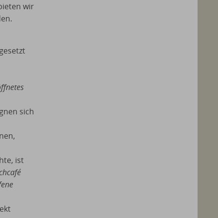
ieten wir
den.
esetzt
öffnetes
gnen sich
nen,
te, ist
chcafé
fene
jekt