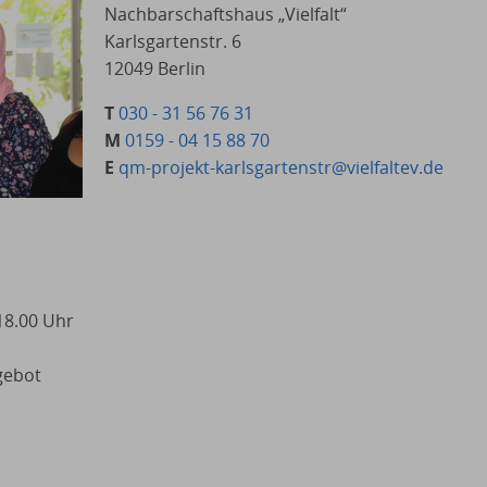
Nachbarschaftshaus „Vielfalt“
Karlsgartenstr. 6
12049 Berlin
T
030 - 31 56 76 31
M
0159 - 04 15 88 70
E
qm-projekt-karlsgartenstr@vielfaltev.de
18.00 Uhr
gebot