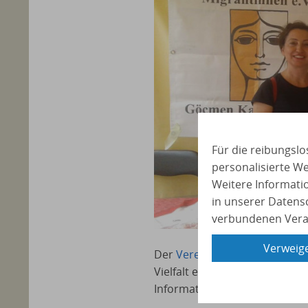
Für die reibungslo
personalisierte W
Weitere Informati
in unserer Datens
verbundenen Verar
Verweig
Der
Verein zur Förderung von
Vielfalt e.V. . Zum Programm 
Informationsveranstaltungen