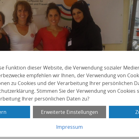
se Funktion dieser Website, die Verwendung sozialer Medie
erbezwecke empfehlen wir Ihnen, der Verwendung von Cook
onen zu Cookies und der Verarbeitung Ihrer persönlichen Da
chutzerklärung. Stimmen Sie der Verwendung von Cookies 
beitung Ihrer persönlichen Daten zu?
ern
Erweiterte Einstellungen
Z
 Migrantinnen e.V.
kooperiert bereits seit mehreren Jahren
des Vereins zählen u.a. Frauencafés, Chorproben,
Impressum
 zu frauenrelevanten Themen und Koch- und Filmabende.