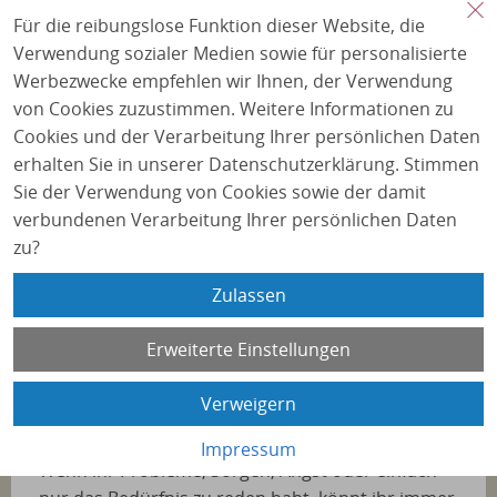
den Räumen der Schulstation treffen sich
Für die reibungslose Funktion dieser Website, die
interessierte Eltern und Lehrer_innen bei einem
Verwendung sozialer Medien sowie für personalisierte
gemütlichen Frühstück, um über vielfältige
Werbezwecke empfehlen wir Ihnen, der Verwendung
Themen zu reden.
von Cookies zuzustimmen. Weitere Informationen zu
Cookies und der Verarbeitung Ihrer persönlichen Daten
erhalten Sie in unserer Datenschutzerklärung. Stimmen
Gäste sind bei uns immer recht herzlich
Sie der Verwendung von Cookies sowie der damit
willkommen.
verbundenen Verarbeitung Ihrer persönlichen Daten
Wenn Sie auch Interesse haben und mehr über
zu?
uns erfahren möchten, kommen Sie doch einfach
vorbei. Wir freuen uns auf Sie!
Zulassen
Das Team der Schulstation „Vielfalt“
Erweiterte Einstellungen
Unsere Angebote für
Verweigern
Schülerinnen und Schüler
Impressum
Wenn ihr Probleme, Sorgen, Angst oder einfach